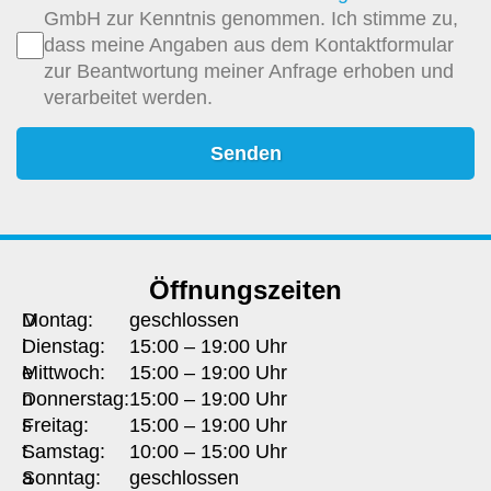
GmbH zur Kenntnis genommen. Ich stimme zu,
dass meine Angaben aus dem Kontaktformular
zur Beantwortung meiner Anfrage erhoben und
verarbeitet werden.
Senden
Öffnungszeiten
D
Montag:
geschlossen
i
Dienstag:
15:00 – 19:00 Uhr
e
Mittwoch:
15:00 – 19:00 Uhr
n
Donnerstag:
15:00 – 19:00 Uhr
s
Freitag:
15:00 – 19:00 Uhr
t
Samstag:
10:00 – 15:00 Uhr
a
Sonntag:
geschlossen