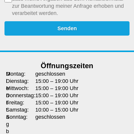
zur Beantwortung meiner Anfrage erhoben und
verarbeitet werden.
Senden
Öffnungszeiten
D
Montag:
geschlossen
i
Dienstag:
15:00 – 19:00 Uhr
e
Mittwoch:
15:00 – 19:00 Uhr
n
Donnerstag:
15:00 – 19:00 Uhr
s
Freitag:
15:00 – 19:00 Uhr
t
Samstag:
10:00 – 15:00 Uhr
a
Sonntag:
geschlossen
g
b