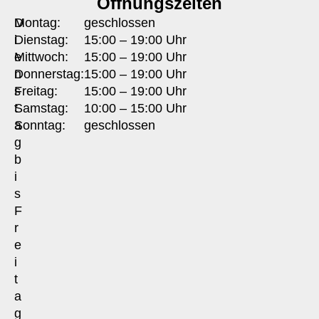
Öffnungszeiten
D
Montag:
geschlossen
i
Dienstag:
15:00 – 19:00 Uhr
e
Mittwoch:
15:00 – 19:00 Uhr
n
Donnerstag:
15:00 – 19:00 Uhr
s
Freitag:
15:00 – 19:00 Uhr
t
Samstag:
10:00 – 15:00 Uhr
a
Sonntag:
geschlossen
g
b
i
s
F
r
e
i
t
a
g