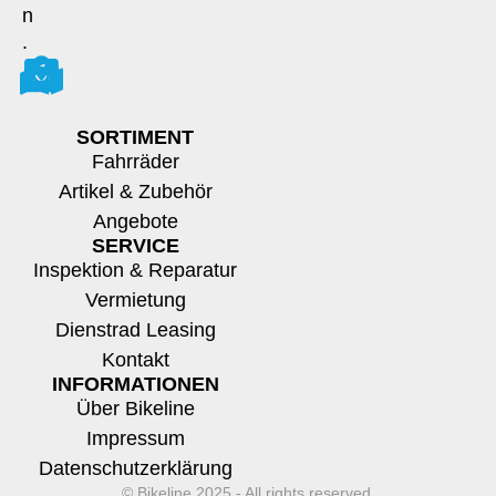
n
.
SORTIMENT
Fahrräder
Artikel & Zubehör
Angebote
SERVICE
Inspektion & Reparatur
Vermietung
Dienstrad Leasing
Kontakt
INFORMATIONEN
Über Bikeline
Impressum
Datenschutzerklärung
© Bikeline 2025 - All rights reserved.