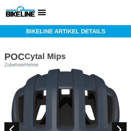
BIKELINE ARTIKEL DETAILS
POC
Cytal Mips
Zubehoer
Helme