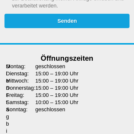
verarbeitet werden.
Senden
Öffnungszeiten
D
Montag:
geschlossen
i
Dienstag:
15:00 – 19:00 Uhr
e
Mittwoch:
15:00 – 19:00 Uhr
n
Donnerstag:
15:00 – 19:00 Uhr
s
Freitag:
15:00 – 19:00 Uhr
t
Samstag:
10:00 – 15:00 Uhr
a
Sonntag:
geschlossen
g
b
i